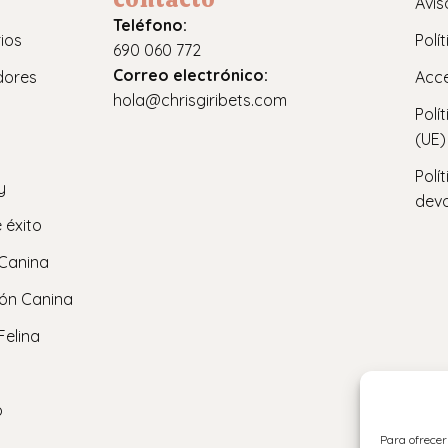
Avis
Teléfono:
ios
Polí
690 060 772
Correo electrónico:
dores
Acce
hola@chrisgiribets.com
Polí
(UE)
Polí
y
devo
 éxito
 Canina
ón Canina
Felina
o
Para ofrecer